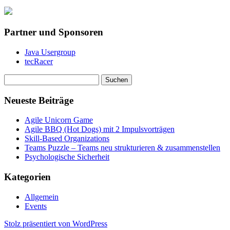
Partner und Sponsoren
Java Usergroup
tecRacer
Suchen
nach:
Neueste Beiträge
Agile Unicorn Game
Agile BBQ (Hot Dogs) mit 2 Impulsvorträgen
Skill-Based Organizations
Teams Puzzle – Teams neu strukturieren & zusammenstellen
Psychologische Sicherheit
Kategorien
Allgemein
Events
Stolz präsentiert von WordPress