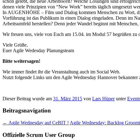
schon gelebt, die neue Arbeitswelt? Welche Lösungen sind erfolgrei
denen viele Prinzipien von “New Work” bereits täglich umgesetzt we
In AUGENHÖHE – Film und Dialog kommen Menschen zu Wort, die dies
Vorführung ist das Publikum in einen Dialog eingeladen. Denn im 
Arbeitsumfeld herstellen? Denn jeder Wandel beginnt mit Menschen,
Wir freuen uns, viele von Euch am 15.04. im Modul 57 begrüßen zu d
Viele Grüße,
Euer Agile Wedesday Planungsteam
Bitte weitersagen!
Wie immer findet ihr die Veranstaltung auch im Social Web.
Nutzt folgende Links um den Agile Wednesday Hannover bekannter z
Dieser Beitrag wurde am
31. März 2015
von
Lars Hüper
unter
Event
Beitragsnavigation
←
Agile Wednesday auf CeBIT !
Agile Wednesday: Backlog Groom
Offizielle Scrum User Group