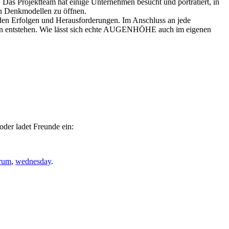
as Projektteam hat einige Unternehmen besucht und porträtiert, in
en Denkmodellen zu öffnen.
en Erfolgen und Herausforderungen. Im Anschluss an jede
een entstehen. Wie lässt sich echte AUGENHÖHE auch im eigenen
der ladet Freunde ein:
rum
,
wednesday
.