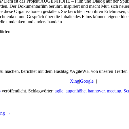
ch? Dem ist das Projekt AUGENHÖHE – Film und Dialog auf der Spur. D
rden. Der Dokumentarfilm berührt, inspiriert und macht Mut, sich neu
e Organisationen gestalten. Sie berichten von ihren Erlebnissen, d
Nachdenken und Gespräch über die Inhalte des Films können eigene Id
 die umdenken und anders handeln.
ürfen.
u machen, berichtet mit dem Hashtag #AgileWH von unseren Treffen o
Xing
|
Google+
|
s
veröffentlicht. Schlagwörter:
agile
,
augenhöhe
,
hannover
,
meeting
,
Sc
ing
→