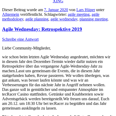
XING
Dieser Beitrag wurde am
7. Januar 2020
von
Lars Hüper
unter
Allgemein
veröffentlicht. Schlagwörter:
agile meeting
,
agile
methodology
,
agile planning
,
agile wednesday
,
planning meeting
.
Agile Wednesday: Retrospektive 2019
Schreibe eine Antwort
Liebe Community-Mitglieder,
wie schon beim letzten Agile Wednesday angedeutet, möchten wir
in diesem Jahr den Dezember-Termin wieder dafür nutzen ein
Retrospektive über das vergangene Agile-Wednesday-Jahr zu
machen.Lasst uns gemeinsam die Events, die in diesem Jahr
stattgefunden haben, Revue passieren. Wir wollen überlegen, was
gut ankam, was besser laufen könnte und was wir an
Verbesserungen für das nächste Jahr in Angriff nehmen wollen.
Das ganze soll in gemütlicher und entspannter Atmosphäre im
tecRacer Casino stattfinden. Getränke und Knabbereien sowie
Adventsgebäck werden bereitgestellt.Wir freuen uns darauf, Euch
am 20.12. um 18:30 Uhr bei tecRacer zu begrüßen und das Jahr
gemeinsam ausklingeln zu lassen.