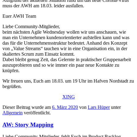
Aufgrund der aktuellen Situation rund um das neue Corona-Virus
muss der AWH am 18.03. leider ausfallen.
Euer AWH Team
Liebe Community-Mitglieder,
beim nächsten Agile Wednesday wollen wir uns anschauen, wie
man ein Unternehmen kundenorientierter aufstellen kann und was
das für die Unternehmensstruktur bedeutet. Anhand des Konzept
von „Value Streams“ tauchen wir in eine Organisation ein, in der
skaliertes Scrum zum Einsatz kommt.
Dabei bleibt genug Zeit, das Gelernte in praktischer Gruppenarbeit
auszuprobieren und so wie immer ein paar neue Kontakte zu
knüpfen.
Wir freuen uns, Euch am 18.03. um 19 Uhr im Hafven Nordstadt zu
begrüßen.
XING
Dieser Beitrag wurde am
6. März 2020
von
Lars Hüper
unter
Allgemein
veröffentlicht.
AW: Story Mapping
Liebe Community-Mitglieder, fehlt Euch im Product Backlog