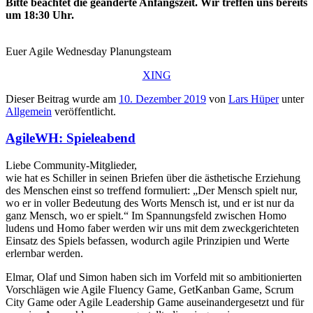
Bitte beachtet die geänderte Anfangszeit. Wir treffen uns bereits
um 18:30 Uhr.
Euer Agile Wednesday Planungsteam
XING
Dieser Beitrag wurde am
10. Dezember 2019
von
Lars Hüper
unter
Allgemein
veröffentlicht.
AgileWH: Spieleabend
Liebe Community-Mitglieder,
wie hat es Schiller in seinen Briefen über die ästhetische Erziehung
des Menschen einst so treffend formuliert: „Der Mensch spielt nur,
wo er in voller Bedeutung des Worts Mensch ist, und er ist nur da
ganz Mensch, wo er spielt.“ Im Spannungsfeld zwischen Homo
ludens und Homo faber werden wir uns mit dem zweckgerichteten
Einsatz des Spiels befassen, wodurch agile Prinzipien und Werte
erlernbar werden.
Elmar, Olaf und Simon haben sich im Vorfeld mit so ambitionierten
Vorschlägen wie Agile Fluency Game, GetKanban Game, Scrum
City Game oder Agile Leadership Game auseinandergesetzt und für