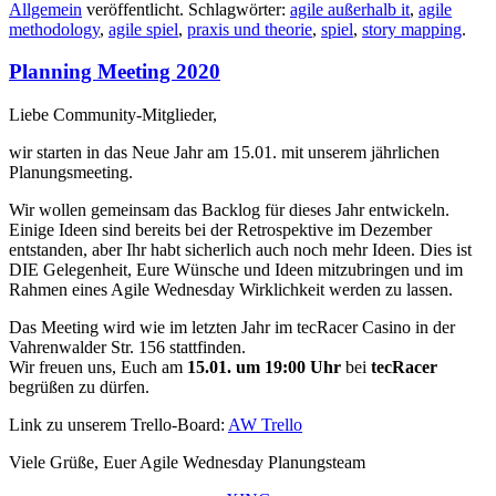
Allgemein
veröffentlicht. Schlagwörter:
agile außerhalb it
,
agile
methodology
,
agile spiel
,
praxis und theorie
,
spiel
,
story mapping
.
Planning Meeting 2020
Liebe Community-Mitglieder,
wir starten in das Neue Jahr am 15.01. mit unserem jährlichen
Planungsmeeting.
Wir wollen gemeinsam das Backlog für dieses Jahr entwickeln.
Einige Ideen sind bereits bei der Retrospektive im Dezember
entstanden, aber Ihr habt sicherlich auch noch mehr Ideen. Dies ist
DIE Gelegenheit, Eure Wünsche und Ideen mitzubringen und im
Rahmen eines Agile Wednesday Wirklichkeit werden zu lassen.
Das Meeting wird wie im letzten Jahr im tecRacer Casino in der
Vahrenwalder Str. 156 stattfinden.
Wir freuen uns, Euch am
15.01. um 19:00 Uhr
bei
tecRacer
begrüßen zu dürfen.
Link zu unserem Trello-Board:
AW Trello
Viele Grüße, Euer Agile Wednesday Planungsteam