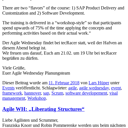
There are two “flavors” of the course: 1) SAP Product Delivery and
Customization and 2) Software Development.
The training is delivered in a “workshop-style” so that participants
spend upwards of 75% of the time applying the concepts and
performing activities based on their actual work.“
Der Agile Wednesday findet bei tecRacer statt, weil der Hafven an
diesem Abend belegt ist.
Wir freuen uns darauf, Euch am 21.02. um 19 Uhr bei tecRacer
begrüßen zu dürfen.
Viele Grüße,
Euer Agile Wednesday Planungsteam
Dieser Beitrag wurde am
11. Februar 2018
von
Lars Hüper
unter
Events
veröffentlicht. Schlagwörter:
agile
,
agile wednesday
,
event
,
framework
,
hannover
,
sap
,
Scrum
,
software developement
,
visal
management
,
Workshop
.
Agile WH: „Liberating Structures“
Liebe Agilisten und Scrummer,
Franziska Knorr und Robin Pommerenke werden uns beim nächsten