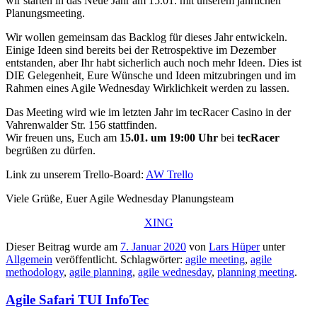
wir starten in das Neue Jahr am 15.01. mit unserem jährlichen
Planungsmeeting.
Wir wollen gemeinsam das Backlog für dieses Jahr entwickeln.
Einige Ideen sind bereits bei der Retrospektive im Dezember
entstanden, aber Ihr habt sicherlich auch noch mehr Ideen. Dies ist
DIE Gelegenheit, Eure Wünsche und Ideen mitzubringen und im
Rahmen eines Agile Wednesday Wirklichkeit werden zu lassen.
Das Meeting wird wie im letzten Jahr im tecRacer Casino in der
Vahrenwalder Str. 156 stattfinden.
Wir freuen uns, Euch am
15.01. um 19:00 Uhr
bei
tecRacer
begrüßen zu dürfen.
Link zu unserem Trello-Board:
AW Trello
Viele Grüße, Euer Agile Wednesday Planungsteam
XING
Dieser Beitrag wurde am
7. Januar 2020
von
Lars Hüper
unter
Allgemein
veröffentlicht. Schlagwörter:
agile meeting
,
agile
methodology
,
agile planning
,
agile wednesday
,
planning meeting
.
Agile Safari TUI InfoTec