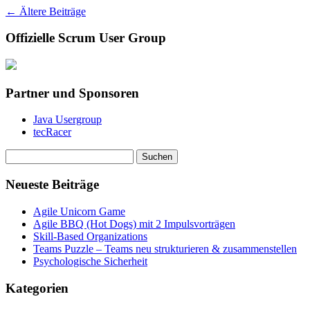
←
Ältere Beiträge
Offizielle Scrum User Group
Partner und Sponsoren
Java Usergroup
tecRacer
Suchen
nach:
Neueste Beiträge
Agile Unicorn Game
Agile BBQ (Hot Dogs) mit 2 Impulsvorträgen
Skill-Based Organizations
Teams Puzzle – Teams neu strukturieren & zusammenstellen
Psychologische Sicherheit
Kategorien