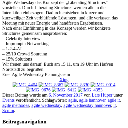
Agile Wednesday das Konzept der „Liberating Structures“
vorstellen. Durch Liberating Structures werden alle in die
Interaktion einbezogen. Dadurch entstehen in kurzer und
kurzweiliger Zeit verblüffende Lösungen, und alle verlassen das
Meeting mit neuer Energie und handfesten Ergebnissen.
Nach einer Einführung in das Konzept werden wir konkrete
Structures gemeinsam ausprobieren:
– Celebrity Interview
– Impromptu Networking
– 1-2-4-All
– 25/10 Crowd Sourcing
– 15% Solutions
Wir freuen uns darauf, Euch am 15.11. um 19 Uhr im Hafven
Nordstadt zu begrüßen.
Euer Agile Wednesday Planungsteam
Xing
Dieser Beitrag wurde am
6. November 2017
von
Lars Hüper
unter
Events
veröffentlicht. Schlagwörter:
agile
,
agile hannover
,
agile it
,
agile methodes
,
agile wednesday
,
agile wednesday hannover
,
it
,
Scrum
.
Beitragsnavigation