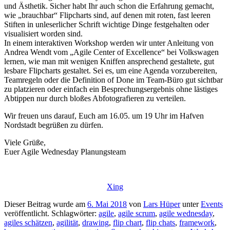
und Ästhetik. Sicher habt Ihr auch schon die Erfahrung gemacht,
wie „brauchbar“ Flipcharts sind, auf denen mit roten, fast leeren
Stiften in unleserlicher Schrift wichtige Dinge festgehalten oder
visualisiert worden sind.
In einem interaktiven Workshop werden wir unter Anleitung von
Andrea Wendt vom „Agile Center of Excellence“ bei Volkswagen
lernen, wie man mit wenigen Kniffen ansprechend gestaltete, gut
lesbare Flipcharts gestaltet. Sei es, um eine Agenda vorzubereiten,
Teamregeln oder die Definition of Done im Team-Büro gut sichtbar
zu platzieren oder einfach ein Besprechungsergebnis ohne lästiges
Abtippen nur durch bloßes Abfotografieren zu verteilen.
Wir freuen uns darauf, Euch am 16.05. um 19 Uhr im Hafven
Nordstadt begrüßen zu dürfen.
Viele Grüße,
Euer Agile Wednesday Planungsteam
Xing
Dieser Beitrag wurde am
6. Mai 2018
von
Lars Hüper
unter
Events
veröffentlicht. Schlagwörter:
agile
,
agile scrum
,
agile wednesday
,
agiles schätzen
,
agilität
,
drawing
,
flip chart
,
flip chats
,
framework
,