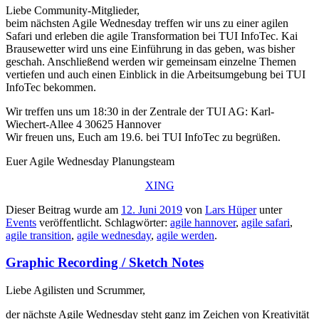
Liebe Community-Mitglieder,
beim nächsten Agile Wednesday treffen wir uns zu einer agilen
Safari und erleben die agile Transformation bei TUI InfoTec. Kai
Brausewetter wird uns eine Einführung in das geben, was bisher
geschah. Anschließend werden wir gemeinsam einzelne Themen
vertiefen und auch einen Einblick in die Arbeitsumgebung bei TUI
InfoTec bekommen.
Wir treffen uns um 18:30 in der Zentrale der TUI AG: Karl-
Wiechert-Allee 4 30625 Hannover
Wir freuen uns, Euch am 19.6. bei TUI InfoTec zu begrüßen.
Euer Agile Wednesday Planungsteam
XING
Dieser Beitrag wurde am
12. Juni 2019
von
Lars Hüper
unter
Events
veröffentlicht. Schlagwörter:
agile hannover
,
agile safari
,
agile transition
,
agile wednesday
,
agile werden
.
Graphic Recording / Sketch Notes
Liebe Agilisten und Scrummer,
der nächste Agile Wednesday steht ganz im Zeichen von Kreativität