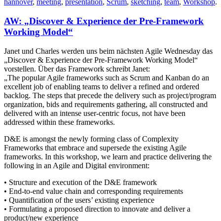
hannover
,
meeting
,
presentation
,
Scrum
,
sketching
,
team
,
Workshop
.
AW: „Discover & Experience der Pre-Framework
Working Model“
Janet und Charles werden uns beim nächsten Agile Wednesday das
„Discover & Experience der Pre-Framework Working Model“
vorstellen. Über das Framework schreibt Janet:
„The popular Agile frameworks such as Scrum and Kanban do an
excellent job of enabling teams to deliver a refined and ordered
backlog. The steps that precede the delivery such as project/program
organization, bids and requirements gathering, all constructed and
delivered with an intense user-centric focus, not have been
addressed within these frameworks.
D&E is amongst the newly forming class of Complexity
Frameworks that embrace and supersede the existing Agile
frameworks. In this workshop, we learn and practice delivering the
following in an Agile and Digital environment:
• Structure and execution of the D&E framework
• End-to-end value chain and corresponding requirements
• Quantification of the users’ existing experience
• Formulating a proposed direction to innovate and deliver a
product/new experience