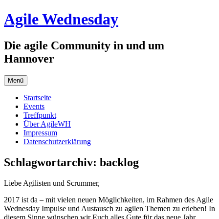
Zum
Agile Wednesday
Inhalt
springen
Die agile Community in und um
Hannover
Menü
Startseite
Events
Treffpunkt
Über AgileWH
Impressum
Datenschutzerklärung
Schlagwortarchiv:
backlog
Liebe Agilisten und Scrummer,
2017 ist da – mit vielen neuen Möglichkeiten, im Rahmen des Agile
Wednesday Impulse und Austausch zu agilen Themen zu erleben! In
diesem Sinne wünschen wir Euch alles Gute für das neue Jahr.