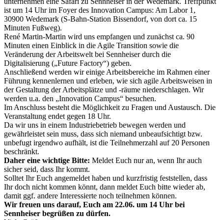
unternehmen eine Safari zu Sennheiser in der Wedemark. Treffpunkt
ist um 14 Uhr im Foyer des Innovation Campus: Am Labor 1,
30900 Wedemark (S-Bahn-Station Bissendorf, von dort ca. 15
Minuten Fußweg).
René Martin-Martin wird uns empfangen und zunächst ca. 90
Minuten einen Einblick in die Agile Transition sowie die
Veränderung der Arbeitswelt bei Sennheiser durch die
Digitalisierung („Future Factory“) geben.
Anschließend werden wir einige Arbeitsbereiche im Rahmen einer
Führung kennenlernen und erleben, wie sich agile Arbeitsweisen in
der Gestaltung der Arbeitsplätze und -räume niederschlagen. Wir
werden u.a. den „Innovation Campus“ besuchen.
Im Anschluss besteht die Möglichkeit zu Fragen und Austausch. Die
Veranstaltung endet gegen 18 Uhr.
Da wir uns in einem Industriebetrieb bewegen werden und
gewährleistet sein muss, dass sich niemand unbeaufsichtigt bzw.
unbefugt irgendwo aufhält, ist die Teilnehmerzahl auf 20 Personen
beschränkt.
Daher eine wichtige Bitte:
Meldet Euch nur an, wenn Ihr auch
sicher seid, dass Ihr kommt.
Solltet Ihr Euch angemeldet haben und kurzfristig feststellen, dass
Ihr doch nicht kommen könnt, dann meldet Euch bitte wieder ab,
damit ggf. andere Interessierte noch teilnehmen können.
Wir freuen uns darauf, Euch am 22.06. um 14 Uhr bei
Sennheiser begrüßen zu dürfen.