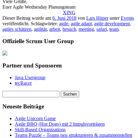
Viele Grüße,
Euer Agile Wednesday Planungsteam
XING
Dieser Beitrag wurde am
6. Juni 2018
von
Lars Hüper
unter
Events
veröffentlicht. Schlagwörter:
agile
,
agile adapt
,
agile development
,
agiles schätzen
,
agilität
,
arbeit
,
besuch
,
meeting
,
safari
,
team
.
Offizielle Scrum User Group
Partner und Sponsoren
Java Usergroup
tecRacer
Suchen
nach:
Neueste Beiträge
Agile Unicorn Game
Agile BBQ (Hot Dogs) mit 2 Impulsvorträgen
Skill-Based Organizations
Teams Puzzle – Teams neu strukturieren & zusammenstellen