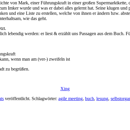
chte von Mark, einer Führungskraft in einer großen Supermarktkette, d
 zum Imker wurde und was er dabei alles gelernt hat. Seine klugen und 
en und eine Liste zu erstellen, welche von ihnen er ändern bzw. abste
terhaltsam, wie das geht.
tzt.
ich lebendig werden: er liest & erzählt uns Passagen aus dem Buch. F
ungskraft
 kann, wenn man am (ver-) zweifeln ist
dt zu begrüßen.
Xing
ts
veröffentlicht. Schlagwörter:
agile meeting
,
buch
,
lesung
,
selbstorga