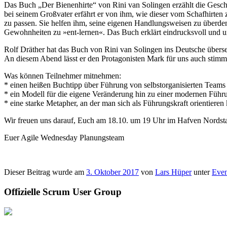
Das Buch „Der Bienenhirte“ von Rini van Solingen erzählt die Geschi
bei seinem Großvater erfährt er von ihm, wie dieser vom Schafhirten
zu passen. Sie helfen ihm, seine eigenen Handlungsweisen zu überdenk
Gewohnheiten zu »ent-lernen«. Das Buch erklärt eindrucksvoll und un
Rolf Dräther hat das Buch von Rini van Solingen ins Deutsche überse
An diesem Abend lässt er den Protagonisten Mark für uns auch stimml
Was können Teilnehmer mitnehmen:
* einen heißen Buchtipp über Führung von selbstorganisierten Teams
* ein Modell für die eigene Veränderung hin zu einer modernen Führ
* eine starke Metapher, an der man sich als Führungskraft orientieren
Wir freuen uns darauf, Euch am 18.10. um 19 Uhr im Hafven Nordsta
Euer Agile Wednesday Planungsteam
Dieser Beitrag wurde am
3. Oktober 2017
von
Lars Hüper
unter
Even
Offizielle Scrum User Group