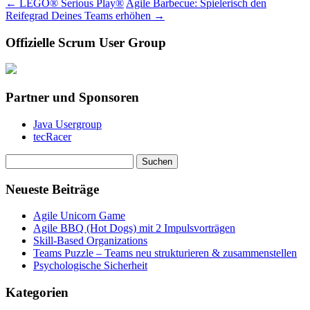
←
LEGO® Serious Play®
Agile Barbecue: Spielerisch den
Reifegrad Deines Teams erhöhen
→
Offizielle Scrum User Group
Partner und Sponsoren
Java Usergroup
tecRacer
Suchen
nach:
Neueste Beiträge
Agile Unicorn Game
Agile BBQ (Hot Dogs) mit 2 Impulsvorträgen
Skill-Based Organizations
Teams Puzzle – Teams neu strukturieren & zusammenstellen
Psychologische Sicherheit
Kategorien