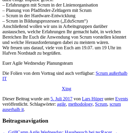
– Erfahrungen mit Scrum in der Linienorganisation
– Planung von Pfadfinder-Zeltlagern mit Scrum
– Scrum in der Hardware-Entwicklung
– Scrum in Bildungsprozessen („EduScrum“)
Anschließend wollen wir uns in Arbeitsgruppen darüber
austauschen, welche Erfahrungen Ihr gemacht habt, in welchen
Bereichen Ihr Euch die Anwendung von Scrum vorstellen könntet
und welche Herausforderungen dabei zu meistern wären.
Wir freuen uns darauf, viele von Euch am 19.07. um 19 Uhr im
Hafven Nordstadt zu begrüßen.
Euer Agile Wednesday Planungsteam
Die Folien von dem Vortrag sind auch verfügbar:
Scrum außerhalb
IT
Xing
Dieser Beitrag wurde am
5. Juli 2017
von
Lars Hüper
unter
Events
veröffentlicht. Schlagwörter:
agile
,
methodology
,
Scrum
,
scrum
auserhalb it
.
Beitragsnavigation
←
GrillCamp
Agile Wednesday: Hausbesuch bei tecRacer
→