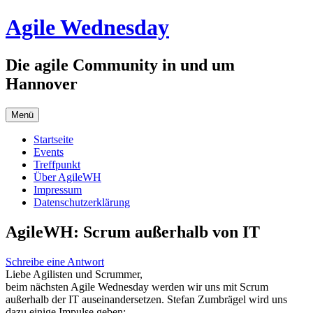
Zum
Agile Wednesday
Inhalt
springen
Die agile Community in und um
Hannover
Menü
Startseite
Events
Treffpunkt
Über AgileWH
Impressum
Datenschutzerklärung
AgileWH: Scrum außerhalb von IT
Schreibe eine Antwort
Liebe Agilisten und Scrummer,
beim nächsten Agile Wednesday werden wir uns mit Scrum
außerhalb der IT auseinandersetzen. Stefan Zumbrägel wird uns
dazu einige Impulse geben: