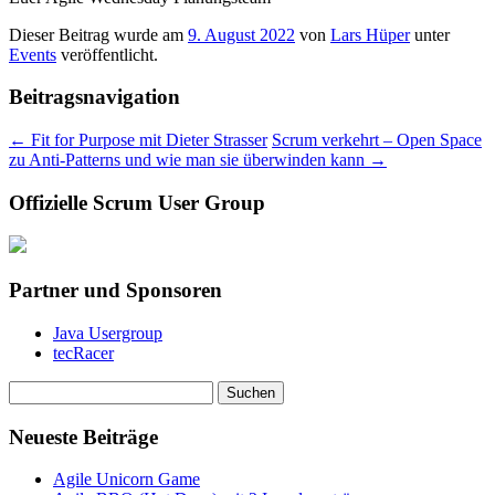
Dieser Beitrag wurde am
9. August 2022
von
Lars Hüper
unter
Events
veröffentlicht.
Beitragsnavigation
←
Fit for Purpose mit Dieter Strasser
Scrum verkehrt – Open Space
zu Anti-Patterns und wie man sie überwinden kann
→
Offizielle Scrum User Group
Partner und Sponsoren
Java Usergroup
tecRacer
Suchen
nach:
Neueste Beiträge
Agile Unicorn Game